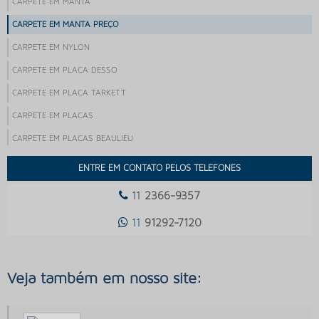
CARPETE EM MANTA
CARPETE EM MANTA PREÇO
CARPETE EM NYLON
CARPETE EM PLACA DESSO
CARPETE EM PLACA TARKETT
CARPETE EM PLACAS
CARPETE EM PLACAS BEAULIEU
CARPETE EM PLACAS PARA ESCRITORIO
ENTRE EM CONTATO PELOS TELEFONES
CARPETE EM PLACAS PARA PISO ELEVADO
11
2366-9357
CARPETE EM PLACAS PREÇO
11
91292-7120
CARPETE EM PLACAS VALOR
CARPETE EM ROLO
Veja também em nosso site:
CARPETE EM ROLO PREÇO
CARPETE EMPRESARIAL