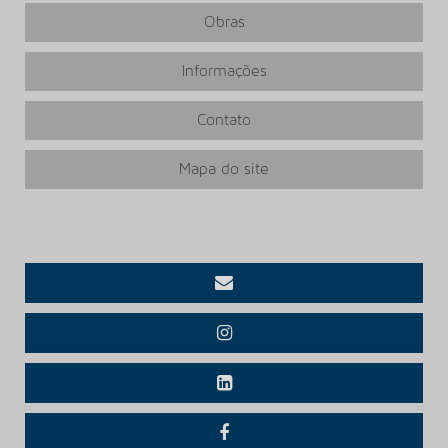
PISO VINILICO 3MM
Obras
PISO VINILICO 3MM PREÇO
PISO VINILICO 3MM REGUA
Informações
PISO VINILICO 5MM
Contato
PISO VINILICO 5MM PREÇO
PISO VINILICO ALTO TRAFEGO
Mapa do site
PISO VINILICO ALTO TRAFEGO PREÇO
PISO VINILICO AUTOPORTANTE
PISO VINILICO AUTOPORTANTE PREÇO
PISO VINILICO AUTOPORTANTE TARKETT
PISO VINILICO BEAULIEU
PISO VINILICO BEAULIEU PREÇO
PISO VINILICO BELGOTEX
PISO VINILICO COMPRAR