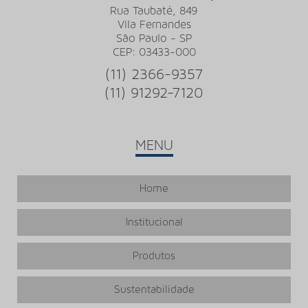
LOJA DE PISO VINILICO
Rua Taubaté, 849
Vila Fernandes
LOJA DE RODAPÉS
São Paulo - SP
MAO DE OBRA CARPETE
CEP: 03433-000
ONDE COMPRAR PISO VINILICO EM MANTA
(11) 2366-9357
ONDE COMPRAR PISO VINILICO TARKETT
(11) 91292-7120
ONDE COMPRAR RODAPÉ DE POLIESTIRENO
ORÇAMENTO COLOCAÇÃO DE CARPETE
MENU
ORÇAMENTO PARA INSTALAÇÃO DE CARPETE
PISO HOSPITALAR VINILICO
Home
PISO VINILICO
Institucional
PISO VINILICO 2MM
PISO VINILICO 2MM MANTA
Produtos
PISO VINILICO 2MM PREÇO
PISO VINILICO 2MM REGUA
Sustentabilidade