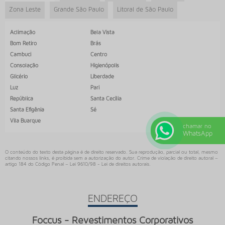
CARPETES PARA SALA COMERCIAL ONDE COMPRAR
Zona Leste
Grande São Paulo
Litoral de São Paulo
COMPRAR PISO VINILICO AUTO ADESIVO
Aclimação
Bela Vista
COMPRAR PISO VINILICO EM MANTA
Bom Retiro
Brás
COMPRAR RODAPÉ MDF
Cambuci
Centro
COMPRAR RODAPÉ POLIESTIRENO
Consolação
Higienópolis
Glicério
Liberdade
DISTRIBUIDOR DE CARPETES
Luz
Pari
DISTRIBUIDOR DE PISO VINILICO
República
Santa Cecília
Santa Efigênia
Sé
DISTRIBUIDOR DE PISOS VINILICOS TARKETT
Vila Buarque
chamar no
EMPRESA DE PISO VINILICO
WhatsApp
EMPRESA DE RODAPÉ
O conteúdo do texto desta página é de direito reservado. Sua reprodução, parcial ou total, mesmo
citando nossos links, é proibida sem a autorização do autor. Crime de violação de direito autoral –
FORBO CARPETE
artigo 184 do Código Penal –
Lei 9610/98 - Lei de direitos autorais
.
FORNECEDOR DE CARPETE
FORNECEDOR DE PISO VINILICO
ENDEREÇO
LOJA DE CARPETE
Foccus - Revestimentos Corporativos