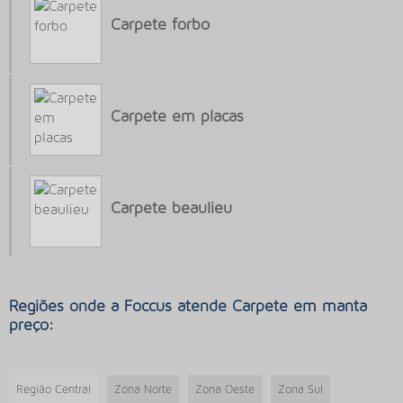
CARPETE FORBO
Carpete forbo
CARPETE INSTALAÇÃO
CARPETE MODULAR
CARPETE MODULAR ONDE COMPRAR
Carpete em placas
CARPETE MODULAR PREÇO
CARPETE PARA AREA COMERCIAL
CARPETE PARA EMPRESA
CARPETE PARA ESCRITÓRIO
Carpete beaulieu
CARPETE PARA ESCRITORIO PREÇO
CARPETE PARA PISO ELEVADO
CARPETE PARA PISO ELEVADO PREÇO
Regiões onde a Foccus atende Carpete em manta
CARPETE PARA SALA COMERCIAL
preço:
CARPETE QUALIDADE
CARPETES PARA SALA COMERCIAL COMPRAR
Região Central
Zona Norte
Zona Oeste
Zona Sul