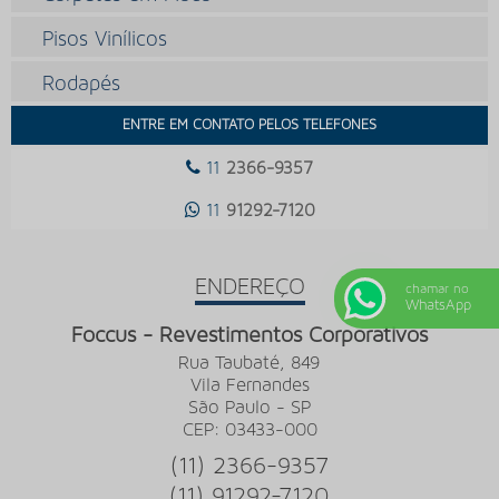
Pisos Vinílicos
Rodapés
ENTRE EM CONTATO PELOS TELEFONES
11
2366-9357
11
91292-7120
ENDEREÇO
chamar no
WhatsApp
Foccus - Revestimentos Corporativos
Rua Taubaté, 849
Vila Fernandes
São Paulo - SP
CEP: 03433-000
(11) 2366-9357
(11) 91292-7120