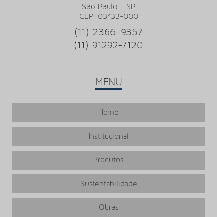
São Paulo - SP
XL PU
CEP: 03433-000
Stepway Stone Concreto
(11) 2366-9357
(11) 91292-7120
MENU
Home
Institucional
Produtos
Sustentabilidade
Obras