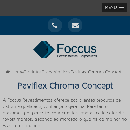
MENU
Home
Produtos
Pisos Vinílicos
Paviflex Chroma Concept
Paviflex Chroma Concept
A Foccus Revestimentos oferece aos clientes produtos de
extrema qualidade, confiança e garantia. Para tanto
prezamos por parcerias com grandes empresas do setor de
revestimentos, trazendo ao mercado o que há de melhor no
Brasil e no mundo.