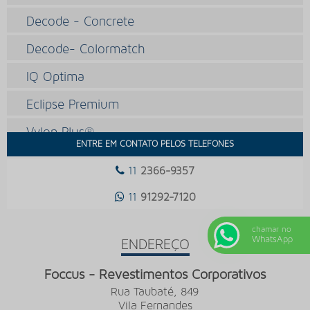
Decode - Concrete
Decode- Colormatch
IQ Optima
Eclipse Premium
Vylon Plus®
ENTRE EM CONTATO PELOS TELEFONES
Standard Plus®
11
2366-9357
IQ Toro SC
11
91292-7120
Imagine Magic
chamar no
WhatsApp
Imagine Wood
ENDEREÇO
2000 PUR
Foccus - Revestimentos Corporativos
Rua Taubaté, 849
Classic Mystique PUR
Vila Fernandes