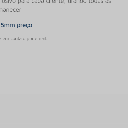
sivo para cada cliente, tirando todas as
manecer.
co 5mm preço
e em contato por email.