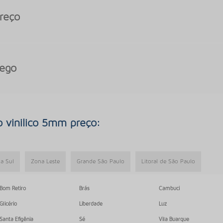
preço
fego
o vinilico 5mm preço:
a Sul
Zona Leste
Grande São Paulo
Litoral de São Paulo
Bom Retiro
Brás
Cambuci
Glicério
Liberdade
Luz
Santa Efigênia
Sé
Vila Buarque