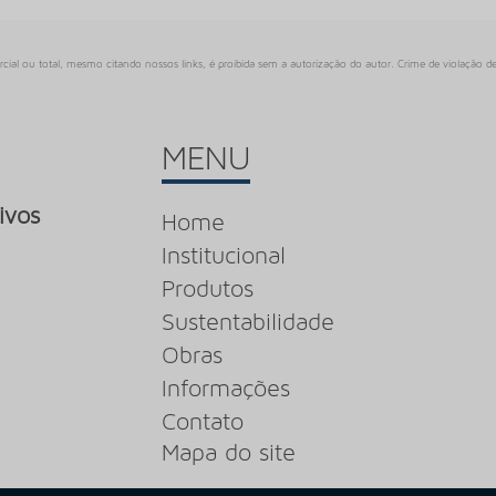
rcial ou total, mesmo citando nossos links, é proibida sem a autorização do autor. Crime de violação de
MENU
ivos
Home
Institucional
Produtos
Sustentabilidade
Obras
Informações
Contato
Mapa do site