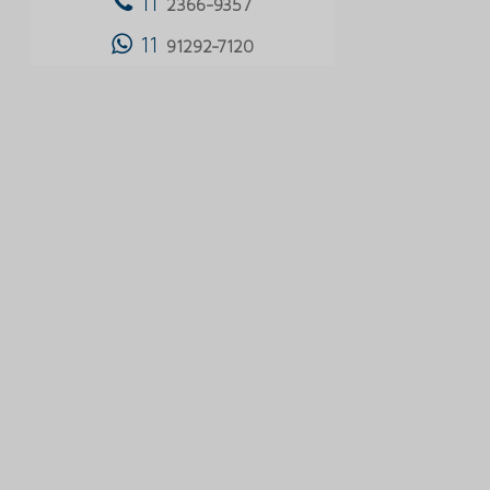
11
2366-9357
CARPETE EM PLACAS PREÇO
11
91292-7120
CARPETE EM PLACAS VALOR
CARPETE EM ROLO
CARPETE EM ROLO PREÇO
CARPETE EMPRESARIAL
CARPETE FORBO
CARPETE INSTALAÇÃO
CARPETE MODULAR
CARPETE MODULAR ONDE COMPRAR
CARPETE MODULAR PREÇO
CARPETE PARA AREA COMERCIAL
CARPETE PARA EMPRESA
CARPETE PARA ESCRITÓRIO
CARPETE PARA ESCRITORIO PREÇO