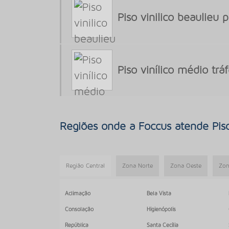
Piso vinilico beaulieu 
Piso vinílico médio trá
Regiões onde a Foccus atende Pis
Região Central
Zona Norte
Zona Oeste
Zon
Aclimação
Bela Vista
Consolação
Higienópolis
República
Santa Cecília