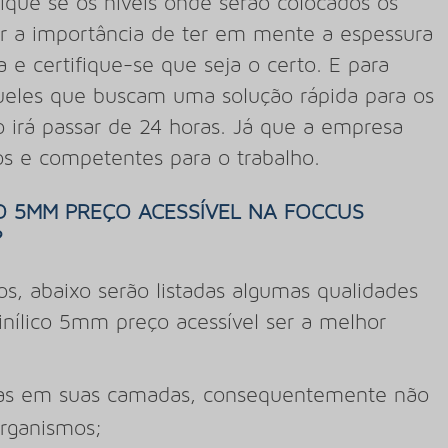
ique se os níveis onde serão colocados os
tar a importância de ter em mente a espessura
a e certifique-se que seja o certo. E para
queles que buscam uma solução rápida para os
o irá passar de 24 horas. Já que a empresa
dos e competentes para o trabalho.
O 5MM PREÇO ACESSÍVEL NA FOCCUS
?
tos, abaixo serão listadas algumas qualidades
nílico 5mm preço acessível ser a melhor
eiras em suas camadas, consequentemente não
rganismos;