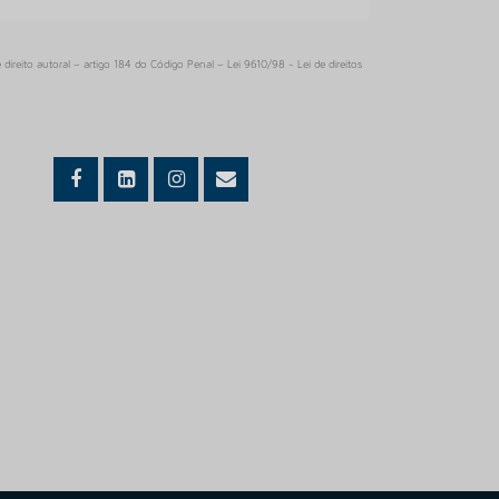
PISO HOSPITALAR VINILICO
PISO VINILICO
 direito autoral – artigo 184 do Código Penal –
Lei 9610/98 - Lei de direitos
PISO VINILICO 2MM
PISO VINILICO 2MM MANTA
PISO VINILICO 2MM PREÇO
PISO VINILICO 2MM REGUA
PISO VINILICO 3MM
PISO VINILICO 3MM PREÇO
PISO VINILICO 3MM REGUA
PISO VINILICO 5MM
PISO VINILICO 5MM PREÇO
PISO VINILICO ALTO TRAFEGO
PISO VINILICO ALTO TRAFEGO PREÇO
PISO VINILICO AUTOPORTANTE