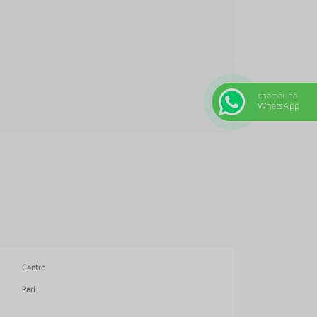
EMPRESA DE PISO VINILICO
EMPRESA DE RODAPÉ
FORBO CARPETE
FORNECEDOR DE CARPETE
FORNECEDOR DE PISO VINILICO
chamar no
WhatsApp
LOJA DE CARPETE
LOJA DE PISO VINILICO
LOJA DE RODAPÉS
MAO DE OBRA CARPETE
ONDE COMPRAR PISO VINILICO EM MANTA
ONDE COMPRAR PISO VINILICO TARKETT
ONDE COMPRAR RODAPÉ DE POLIESTIRENO
Centro
ORÇAMENTO COLOCAÇÃO DE CARPETE
Pari
ORÇAMENTO PARA INSTALAÇÃO DE CARPETE