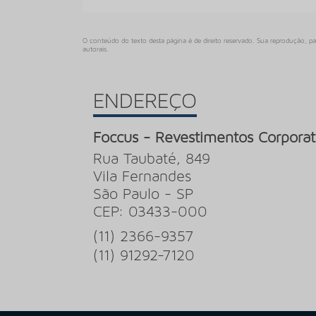
O conteúdo do texto desta página é de direito reservado. Sua reprodução, pa
autorais
.
ENDEREÇO
Foccus - Revestimentos Corporat
Rua Taubaté, 849
Vila Fernandes
São Paulo - SP
CEP: 03433-000
(11) 2366-9357
(11) 91292-7120