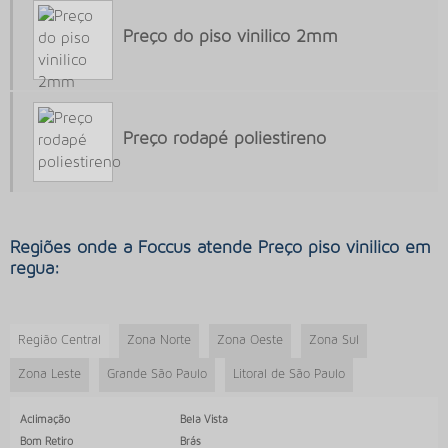
CARPETE MODULAR ONDE COMPRAR
Preço do piso vinilico 2mm
CARPETE MODULAR PREÇO
CARPETE PARA AREA COMERCIAL
CARPETE PARA EMPRESA
CARPETE PARA ESCRITÓRIO
Preço rodapé poliestireno
CARPETE PARA ESCRITORIO PREÇO
CARPETE PARA PISO ELEVADO
CARPETE PARA PISO ELEVADO PREÇO
Regiões onde a Foccus atende Preço piso vinilico em
CARPETE PARA SALA COMERCIAL
regua:
CARPETE QUALIDADE
CARPETES PARA SALA COMERCIAL COMPRAR
Região Central
Zona Norte
Zona Oeste
Zona Sul
CARPETES PARA SALA COMERCIAL ONDE COMPRAR
Zona Leste
Grande São Paulo
Litoral de São Paulo
COMPRAR PISO VINILICO AUTO ADESIVO
Aclimação
Bela Vista
COMPRAR PISO VINILICO EM MANTA
Bom Retiro
Brás