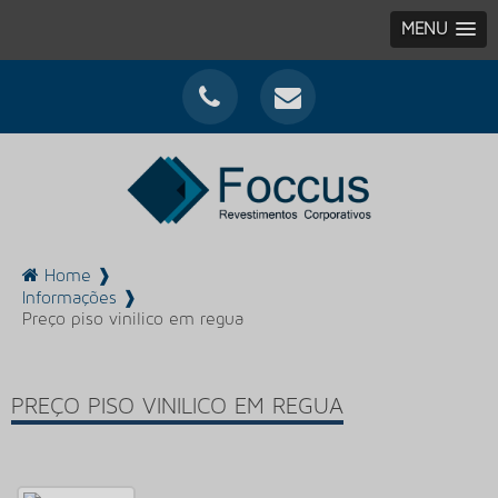
MENU
Home ❱
Informações ❱
Preço piso vinilico em regua
PREÇO PISO VINILICO EM REGUA