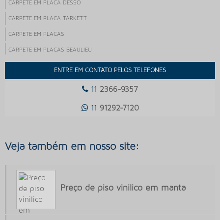
CARPETE EM PLACA DESSO
CARPETE EM PLACA TARKETT
CARPETE EM PLACAS
CARPETE EM PLACAS BEAULIEU
CARPETE EM PLACAS PARA ESCRITORIO
ENTRE EM CONTATO PELOS TELEFONES
CARPETE EM PLACAS PARA PISO ELEVADO
11
2366-9357
CARPETE EM PLACAS PREÇO
11
91292-7120
CARPETE EM PLACAS VALOR
CARPETE EM ROLO
Veja também em nosso site:
CARPETE EM ROLO PREÇO
CARPETE EMPRESARIAL
CARPETE FORBO
Preço de piso vinilico em manta
CARPETE INSTALAÇÃO
CARPETE MODULAR