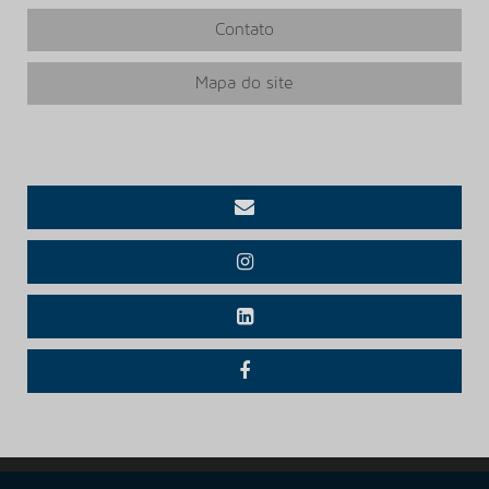
PISO VINILICO 5MM
Contato
PISO VINILICO 5MM PREÇO
PISO VINILICO ALTO TRAFEGO
Mapa do site
PISO VINILICO ALTO TRAFEGO PREÇO
PISO VINILICO AUTOPORTANTE
PISO VINILICO AUTOPORTANTE PREÇO
PISO VINILICO AUTOPORTANTE TARKETT
PISO VINILICO BEAULIEU
PISO VINILICO BEAULIEU PREÇO
PISO VINILICO BELGOTEX
PISO VINILICO COMPRAR
PISO VINILICO DE PVC
PISO VINILICO DE ROLO
PISO VINILICO EM MANTA
Copyright © Foccus. (Lei 9610 de 19/02/1998)