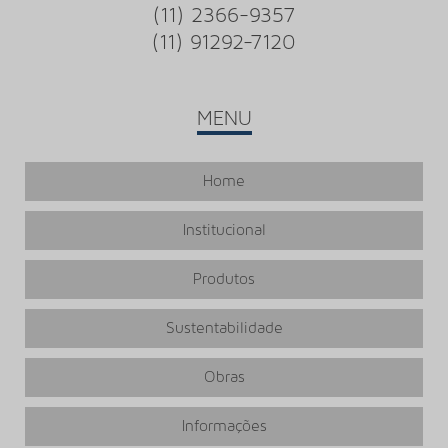
ONDE COMPRAR PISO VINILICO EM MANTA
(11) 2366-9357
ONDE COMPRAR PISO VINILICO TARKETT
(11) 91292-7120
ONDE COMPRAR RODAPÉ DE POLIESTIRENO
ORÇAMENTO COLOCAÇÃO DE CARPETE
MENU
ORÇAMENTO PARA INSTALAÇÃO DE CARPETE
PISO HOSPITALAR VINILICO
Home
PISO VINILICO
Institucional
PISO VINILICO 2MM
PISO VINILICO 2MM MANTA
Produtos
PISO VINILICO 2MM PREÇO
PISO VINILICO 2MM REGUA
Sustentabilidade
PISO VINILICO 3MM
Obras
PISO VINILICO 3MM PREÇO
PISO VINILICO 3MM REGUA
Informações