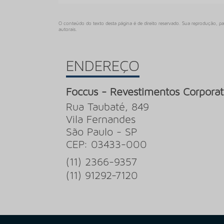
O conteúdo do texto desta página é de direito reservado. Sua reprodução, pa
autorais
.
ENDEREÇO
Foccus - Revestimentos Corporat
Rua Taubaté, 849
Vila Fernandes
São Paulo - SP
CEP: 03433-000
(11) 2366-9357
(11) 91292-7120