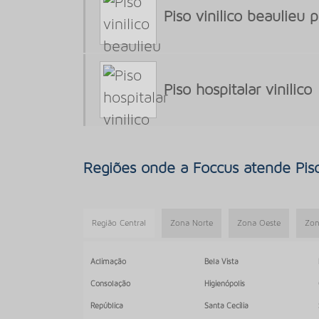
Piso vinilico beaulieu 
Piso hospitalar vinilico
Regiões onde a Foccus atende Piso 
Região Central
Zona Norte
Zona Oeste
Zon
Aclimação
Bela Vista
Consolação
Higienópolis
República
Santa Cecília