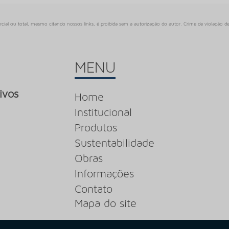
rcial ou total, mesmo citando nossos links, é proibida sem a autorização do autor. Crime de violação de
MENU
ivos
Home
Institucional
Produtos
Sustentabilidade
Obras
Informações
Contato
Mapa do site