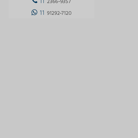
11
2366-9357
CARPETE EM PLACAS PREÇO
11
91292-7120
CARPETE EM PLACAS VALOR
CARPETE EM ROLO
CARPETE EM ROLO PREÇO
CARPETE EMPRESARIAL
CARPETE FORBO
CARPETE INSTALAÇÃO
CARPETE MODULAR
CARPETE MODULAR ONDE COMPRAR
CARPETE MODULAR PREÇO
CARPETE PARA AREA COMERCIAL
CARPETE PARA EMPRESA
CARPETE PARA ESCRITÓRIO
CARPETE PARA ESCRITORIO PREÇO