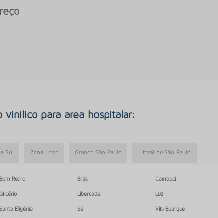
preço
vinilico para area hospitalar:
a Sul
Zona Leste
Grande São Paulo
Litoral de São Paulo
Bom Retiro
Brás
Cambuci
Glicério
Liberdade
Luz
Santa Efigênia
Sé
Vila Buarque