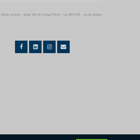
PISO HOSPITALAR VINILICO
PISO VINILICO
 direito autoral – artigo 184 do Código Penal –
Lei 9610/98 - Lei de direitos
PISO VINILICO 2MM
PISO VINILICO 2MM MANTA
PISO VINILICO 2MM PREÇO
PISO VINILICO 2MM REGUA
PISO VINILICO 3MM
PISO VINILICO 3MM PREÇO
PISO VINILICO 3MM REGUA
PISO VINILICO 5MM
PISO VINILICO 5MM PREÇO
PISO VINILICO ALTO TRAFEGO
PISO VINILICO ALTO TRAFEGO PREÇO
PISO VINILICO AUTOPORTANTE