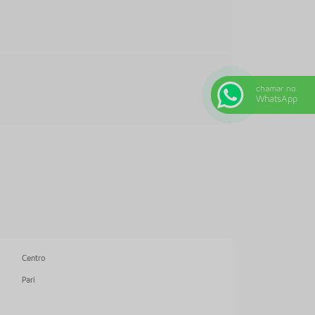
EMPRESA DE PISO VINILICO
EMPRESA DE RODAPÉ
FORBO CARPETE
FORNECEDOR DE CARPETE
chamar no
FORNECEDOR DE PISO VINILICO
WhatsApp
LOJA DE CARPETE
LOJA DE PISO VINILICO
LOJA DE RODAPÉS
MAO DE OBRA CARPETE
ONDE COMPRAR PISO VINILICO EM MANTA
ONDE COMPRAR PISO VINILICO TARKETT
ONDE COMPRAR RODAPÉ DE POLIESTIRENO
Centro
ORÇAMENTO COLOCAÇÃO DE CARPETE
Pari
ORÇAMENTO PARA INSTALAÇÃO DE CARPETE